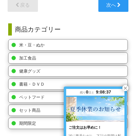
戻る
次へ
商品カテゴリー
米・豆・ぬか
加工食品
健康グッズ
書籍・ＤＶＤ
0
9:08:36
残り
日と
ペットフード
セット商品
期間限定
ご注文はお早めに！
誠に勝手ながら、下記の期間は配