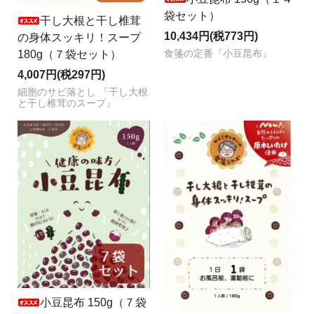
袋セット）
干し大根と干し椎茸
10,434円(税773円)
の身体スッキリ！スープ
180g（７袋セット）
食箋の定番『小豆昆布』
4,007円(税297円)
細胞のサビ落とし 『干し大根
と干し椎茸のスープ』
小豆昆布 150g（７袋