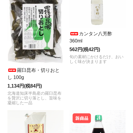
カンタン八芳酢
360ml
562円(税42円)
旬の素材にかけるだけ、おい
しく味が決まります
羅臼昆布・切りおと
し 100g
1,134円(税84円)
北海道知床半島産の羅臼昆布
を贅沢に切り落とし、旨味を
凝縮した一品