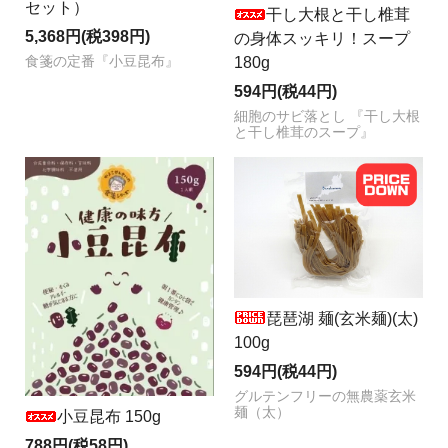
セット）
干し大根と干し椎茸
5,368円(税398円)
の身体スッキリ！スープ
180g
食箋の定番『小豆昆布』
594円(税44円)
細胞のサビ落とし 『干し大根
と干し椎茸のスープ』
琵琶湖 麺(玄米麺)(太)
100g
594円(税44円)
グルテンフリーの無農薬玄米
麺（太）
小豆昆布 150g
788円(税58円)