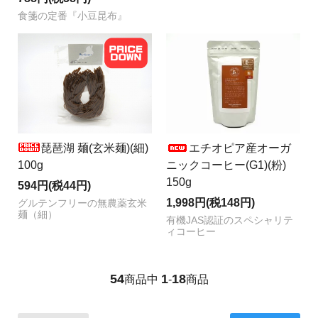
食箋の定番『小豆昆布』
琵琶湖 麺(玄米麺)(細)
エチオピア産オーガ
100g
ニックコーヒー(G1)(粉)
150g
594円(税44円)
1,998円(税148円)
グルテンフリーの無農薬玄米
麺（細）
有機JAS認証のスペシャリテ
ィコーヒー
54
1
18
商品中
-
商品