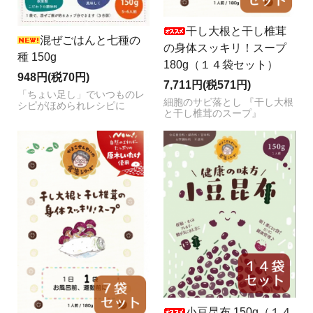
干し大根と干し椎茸
混ぜごはんと七種の
の身体スッキリ！スープ
種 150g
180g（１４袋セット）
948円(税70円)
7,711円(税571円)
「ちょい足し」でいつものレ
細胞のサビ落とし 『干し大根
シピがほめられレシピに
と干し椎茸のスープ』
小豆昆布 150g（１４