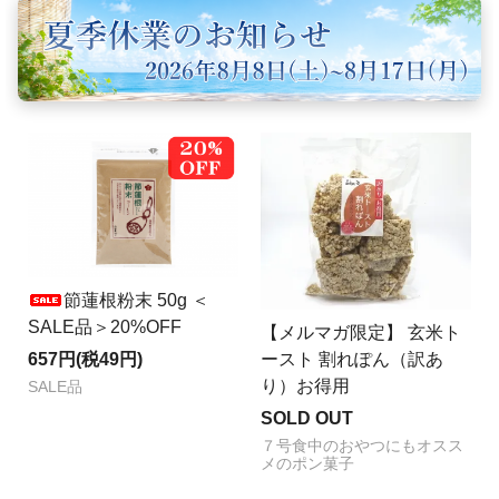
節蓮根粉末 50g ＜
SALE品＞20%OFF
【メルマガ限定】 玄米ト
657円(税49円)
ースト 割れぽん（訳あ
り）お得用
SALE品
SOLD OUT
７号食中のおやつにもオスス
メのポン菓子