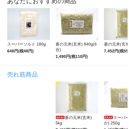
あなたにおすすめの商品
スーパーソルト 180g
蒼の元米(玄米) 840g(6
蒼の元米(玄米)
合)
648円(税48円)
7,452円(税55
1,490円(税110円)
売れ筋商品
蒼の元米(玄米)
スーパー
5kg
か) 250g