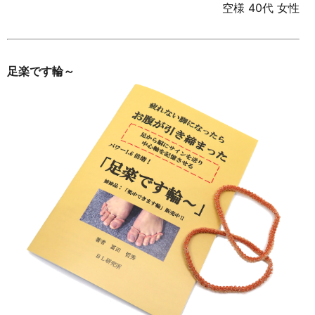
空様 40代 女性
足楽です輪～