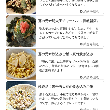
うことで清涼感を出し、梅の酸味で食欲が落
ちている時も食べやすくなります。
続きを読む
蒼の元米明太子チャーハン～骨粗鬆症に
明太子たっぷり背徳レシピ、と思いきや、ま
ぁまぁカラダに良い部分も。冷蔵庫に明太子
が残っていたらぜひやってみて欲しい。
続きを読む
蒼の元米炊込みご飯～真竹炊き込み
『蒼の元米』には豊富なギャバが含有。白米
の25倍、普通の玄米の12倍。疲労ストレス回
復が期待できます
続きを読む
超絶品！黒千石大豆の炊き込みご飯
黒千石大豆は、小粒で煮る時間が短く、甘味
があり、豊かな旨味を持ちとても美味しい大
豆です。体がよろこぶレシピです♪
続きを読む