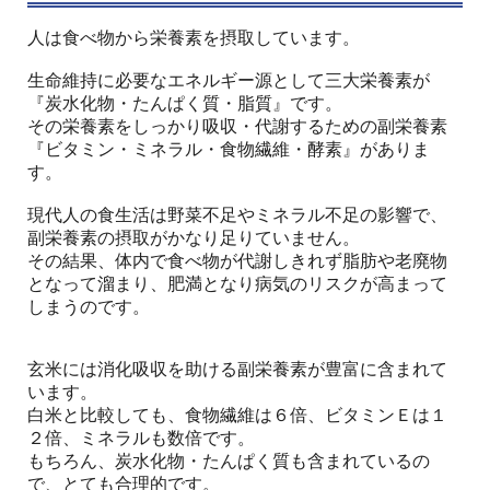
人は食べ物から栄養素を摂取しています。
生命維持に必要なエネルギー源として三大栄養素が
『炭水化物・たんぱく質・脂質』です。
その栄養素をしっかり吸収・代謝するための副栄養素
『ビタミン・ミネラル・食物繊維・酵素』がありま
す。
現代人の食生活は野菜不足やミネラル不足の影響で、
副栄養素の摂取がかなり足りていません。
その結果、体内で食べ物が代謝しきれず脂肪や老廃物
となって溜まり、肥満となり病気のリスクが高まって
しまうのです。
玄米には消化吸収を助ける副栄養素が豊富に含まれて
います。
白米と比較しても、食物繊維は６倍、ビタミンＥは１
２倍、ミネラルも数倍です。
もちろん、炭水化物・たんぱく質も含まれているの
で、とても合理的です。