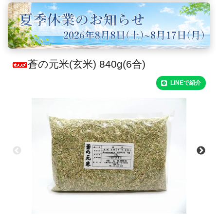
蒼の元米(玄米) 840g(6合)
LINEで紹介