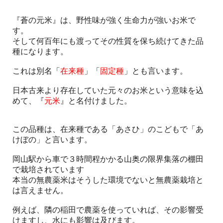
『蒼の元米』は、野性味が強く生命力が強いお米で
す。
そして何百年にも渡ってその性質を保ち続けてきた品
種になります。
これは別名「
在来種
」「
固定種
」とも言います。
日本古来より存在していた元々のお米という意味を込
めて、『
元米
』と名付けました。
この品種は、在来種である「あさひ」のこどもで「あ
けぼの」と言います。
岡山駅から車で３時間程かかる山奥の限界集落の棚田
で栽培されています
本当の無農薬米はそうした環境でないと無農薬栽培と
は言えません。
例えば、隣の稲田で農薬を使っていれば、その影響受
けますし、水にも影響は及びます。