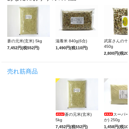
蒼の元米(玄米) 5kg
滋養米 840g(6合)
武富さんの十
450g
7,452円(税552円)
1,490円(税110円)
2,800円(税20
売れ筋商品
蒼の元米(玄米)
スーパー
5kg
か) 250g
7,452円(税552円)
1,458円(税10