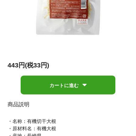
443円(税33円)
カートに進む
商品説明
・名称：有機切干大根
・原材料名：有機大根
・産地：長崎県