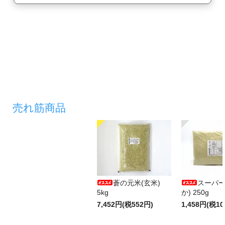
売れ筋商品
蒼の元米(玄米)
スーパー
5kg
か) 250g
7,452円(税552円)
1,458円(税10