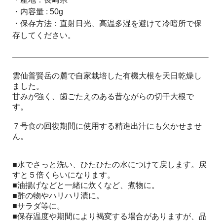
・内容量 : 50g
・保存方法：直射日光、高温多湿を避けて冷暗所で保
存してください。
雲仙普賢岳の麓で自家栽培した有機大根を天日乾燥し
ました。
甘みが強く、歯ごたえのある昔ながらの切干大根で
す。
７号食の回復期間に使用する精進出汁にも欠かせませ
ん。
■水でさっと洗い、ひたひたの水につけて戻します。戻
すと５倍くらいになります。
■油揚げなどと一緒に炊くなど、煮物に。
■酢の物やハリハリ漬に。
■サラダ等に。
■保存温度や期間により褐変する場合がありますが、品