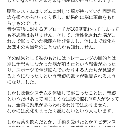
していなかったさまざまな副産物が得られたのです。
聴覚システムはリズムに対して脳が持っていた固定観
念を根本からひっくり返し、結果的に脳に革命をもた
らすものでした。
音や言語に対するアプローチが180度変わってしまって
も不思議はありません。そして、活性化された脳がこ
れまで眠っていた機能を呼び覚まし、体にまで変化を
及ぼすのも当然のことなのかも知れません。
その結果として私のもとにはトレーニングの目的とは
別に予想もしなかった病が消えたという報告があった
り、スポーツで伸び悩んでいたりする人たちが見違え
るようになったりという奇跡の数々が報告されるよう
になりました。
しかし聴覚システムを体験して起こったことは、奇跡
というだけあって同じような症状に悩む100人がやって
も、全員に効果があらわれるわけではありません。
なかには変化をまったく感じないという人もいます。
しかも薬を飲んだとか、手術を受けたとかエビデンス