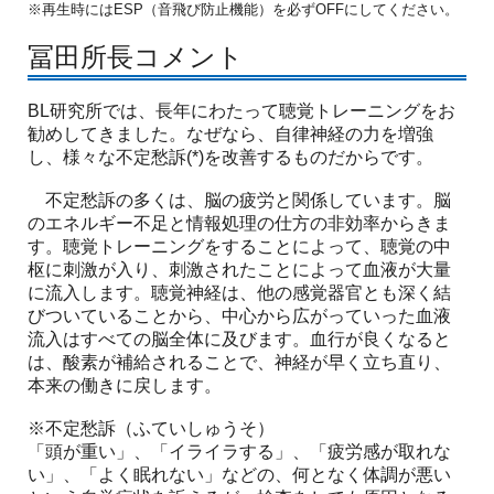
※再生時にはESP（音飛び防止機能）を必ずOFFにしてください。
冨田所長コメント
BL研究所では、長年にわたって聴覚トレーニングをお
勧めしてきました。なぜなら、自律神経の力を増強
し、様々な不定愁訴(*)を改善するものだからです。
不定愁訴の多くは、脳の疲労と関係しています。脳
のエネルギー不足と情報処理の仕方の非効率からきま
す。聴覚トレーニングをすることによって、聴覚の中
枢に刺激が入り、刺激されたことによって血液が大量
に流入します。聴覚神経は、他の感覚器官とも深く結
びついていることから、中心から広がっていった血液
流入はすべての脳全体に及びます。血行が良くなると
は、酸素が補給されることで、神経が早く立ち直り、
本来の働きに戻します。
※不定愁訴（ふていしゅうそ）
「頭が重い」、「イライラする」、「疲労感が取れな
い」、「よく眠れない」などの、何となく体調が悪い