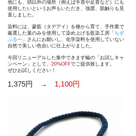
他にも、頭以外の場所（例えば手首や足首など）にも
使用したいというお声もいただき、強度、肌触りも見
直しました。
染料には、蓼藍（タデアイ）を種から育て、手作業で
厳選した葉のみを使用して染め上げる藍染工房「
ちず
ぶるー
」さんにお願いし、化学染料を使用していない
自然で美しい色合いに仕上がりました。
今回リニューアルした集中できます輪の「お試しキャ
ンペーン」として、
20%OFF
でご提供致します。
ぜひお試しください！
1,375円 →
1,100円