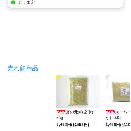
期間限定
売れ筋商品
蒼の元米(玄米)
スーパー
5kg
か) 250g
7,452円(税552円)
1,458円(税10