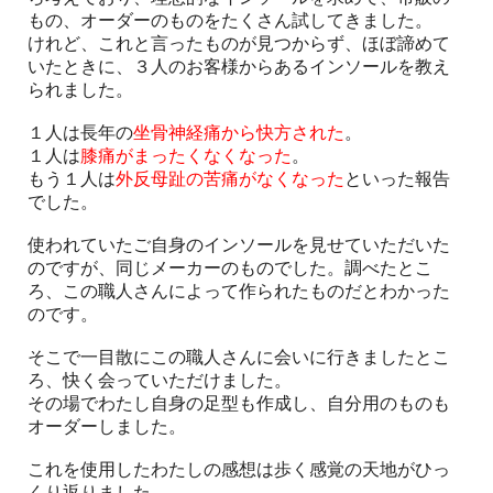
もの、オーダーのものをたくさん試してきました。
けれど、これと言ったものが見つからず、ほぼ諦めて
いたときに、３人のお客様からあるインソールを教え
られました。
１人は長年の
坐骨神経痛から快方された
。
１人は
膝痛がまったくなくなった
。
もう１人は
外反母趾の苦痛がなくなった
といった報告
でした。
使われていたご自身のインソールを見せていただいた
のですが、同じメーカーのものでした。調べたとこ
ろ、この職人さんによって作られたものだとわかった
のです。
そこで一目散にこの職人さんに会いに行きましたとこ
ろ、快く会っていただけました。
その場でわたし自身の足型も作成し、自分用のものも
オーダーしました。
これを使用したわたしの感想は歩く感覚の天地がひっ
くり返りました。