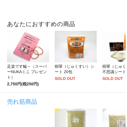
あなたにおすすめの商品
足楽です輪～（スーパ
樹翠（じゅくすい）シ
樹翠（じゅく
ーNUKAミニ プレゼン
ート 20包
不思議シート
ト）
SOLD OUT
SOLD OUT
2,750円(税250円)
売れ筋商品