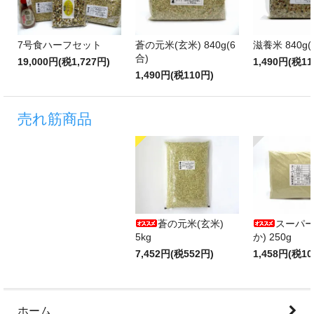
7号食ハーフセット
蒼の元米(玄米) 840g(6
滋養米 840g(
合)
19,000円(税1,727円)
1,490円(税11
1,490円(税110円)
売れ筋商品
蒼の元米(玄米)
スーパー
5kg
か) 250g
7,452円(税552円)
1,458円(税10
ホーム