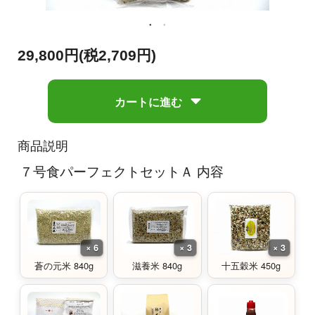
29,800円(税2,709円)
カートに進む
商品説明
７号食パーフェクトセットＡ 内容
× 6
× 3
× 3
蒼の元米 840g
滋養米 840g
十五穀米 450g