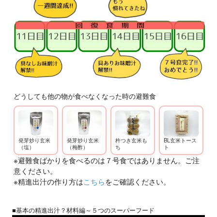
どうしても他の物が食べなくなった時の避難食
発芽炒り玄米
発芽炒り玄米
杵つき玄米も
BL玄米トース
（塩）
（梅酢）
ち
ト
※避難食ばかりを食べるのは７号食ではありません。ご注
意ください。
※精進出汁の作り方は
こちら
をご確認ください。
■基本の精進出汁？材料編～５つのスーパーフード