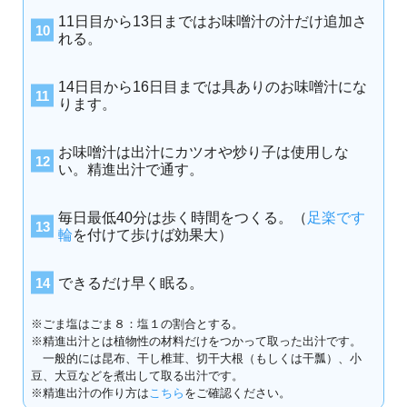
11日目から13日まではお味噌汁の汁だけ追加さ
れる。
14日目から16日目までは具ありのお味噌汁にな
ります。
お味噌汁は出汁にカツオや炒り子は使用しな
い。精進出汁で通す。
毎日最低40分は歩く時間をつくる。（
足楽です
輪
を付けて歩けば効果大）
できるだけ早く眠る。
※ごま塩はごま８：塩１の割合とする。
※精進出汁とは植物性の材料だけをつかって取った出汁です。
一般的には昆布、干し椎茸、切干大根（もしくは干瓢）、小
豆、大豆などを煮出して取る出汁です。
※精進出汁の作り方は
こちら
をご確認ください。