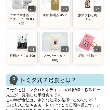
× 6
× 1
× 1
ヤマフネ甘酒（ミ
朝宮 棒番茶 450g
無添加ねり梅
ニスーパーNUKA
120g
× 3）
× 1
× 1
× 1
有機いりごま 80g
スーパーソルト
足楽です輪～
180g
７号食とは、マクロビオティックの創始者・桜沢如一
先生が、提唱した半断食法です。
この半断食法は、劇的な効果を発揮するのですが『一
日に玄米ご飯お茶碗一杯だけで１０日間を過ごす』と