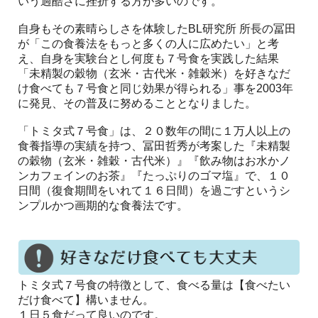
いう過酷さに挫折する方が多いのです。
自身もその素晴らしさを体験したBL研究所 所長の冨田
が「この食養法をもっと多くの人に広めたい」と考
え、自身を実験台とし何度も７号食を実践した結果
「未精製の穀物（玄米・古代米・雑穀米）を好きなだ
け食べても７号食と同じ効果が得られる」事を2003年
に発見、その普及に努めることとなりました。
「トミタ式７号食」は、２０数年の間に１万人以上の
食養指導の実績を持つ、冨田哲秀が考案した『未精製
の穀物（玄米・雑穀・古代米）』『飲み物はお水かノ
ンカフェインのお茶』『たっぷりのゴマ塩』で、１０
日間（復食期間をいれて１６日間）を過ごすというシ
ンプルかつ画期的な食養法です。
トミタ式７号食の特徴として、食べる量は【食べたい
だけ食べて】構いません。
１日５食だって良いのです。