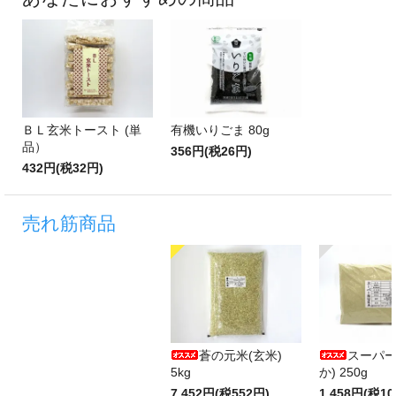
ＢＬ玄米トースト (単
有機いりごま 80g
品）
356円(税26円)
432円(税32円)
売れ筋商品
蒼の元米(玄米)
スーパー
5kg
か) 250g
7,452円(税552円)
1,458円(税10