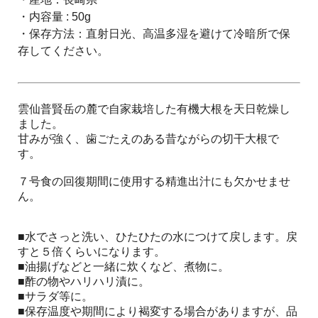
・内容量 : 50g
・保存方法：直射日光、高温多湿を避けて冷暗所で保
存してください。
雲仙普賢岳の麓で自家栽培した有機大根を天日乾燥し
ました。
甘みが強く、歯ごたえのある昔ながらの切干大根で
す。
７号食の回復期間に使用する精進出汁にも欠かせませ
ん。
■水でさっと洗い、ひたひたの水につけて戻します。戻
すと５倍くらいになります。
■油揚げなどと一緒に炊くなど、煮物に。
■酢の物やハリハリ漬に。
■サラダ等に。
■保存温度や期間により褐変する場合がありますが、品