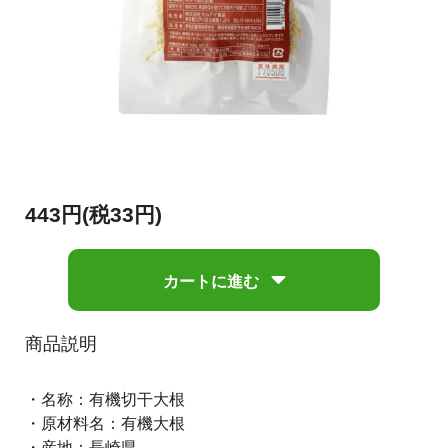
443円(税33円)
カートに進む
商品説明
・名称：有機切干大根
・原材料名：有機大根
・産地：長崎県