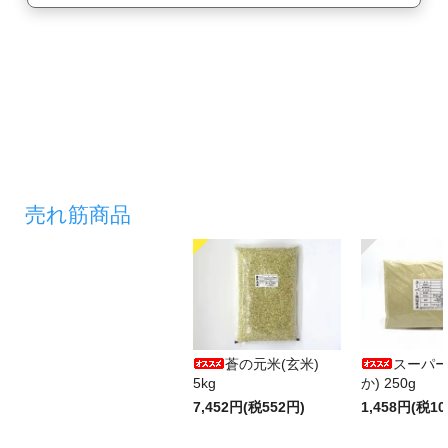
売れ筋商品
蒼の元米(玄米)
スーパー
5kg
か) 250g
7,452円(税552円)
1,458円(税10