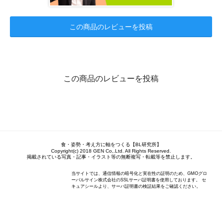
この商品のレビューを投稿
この商品のレビューを投稿
食・姿勢・考え方に軸をつくる【BL研究所】
Copyright(c) 2018 GEN Co,.Ltd. All Rights Reserved.
掲載されている写真・記事・イラスト等の無断複写・転載等を禁止します。
当サイトでは、通信情報の暗号化と実在性の証明のため、GMOグロ
ーバルサイン株式会社のSSLサーバ証明書を使用しております。 セ
キュアシールより、サーバ証明書の検証結果をご確認ください。