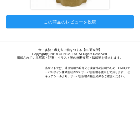
この商品のレビューを投稿
食・姿勢・考え方に軸をつくる【BL研究所】
Copyright(c) 2018 GEN Co,.Ltd. All Rights Reserved.
掲載されている写真・記事・イラスト等の無断複写・転載等を禁止します。
当サイトでは、通信情報の暗号化と実在性の証明のため、GMOグロ
ーバルサイン株式会社のSSLサーバ証明書を使用しております。 セ
キュアシールより、サーバ証明書の検証結果をご確認ください。