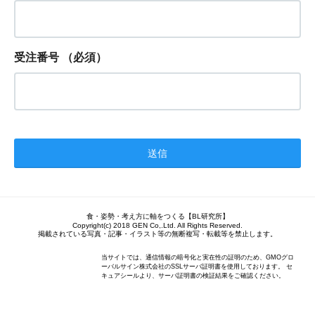
受注番号
（必須）
食・姿勢・考え方に軸をつくる【BL研究所】
Copyright(c) 2018 GEN Co,.Ltd. All Rights Reserved.
掲載されている写真・記事・イラスト等の無断複写・転載等を禁止します。
当サイトでは、通信情報の暗号化と実在性の証明のため、GMOグロ
ーバルサイン株式会社のSSLサーバ証明書を使用しております。 セ
キュアシールより、サーバ証明書の検証結果をご確認ください。